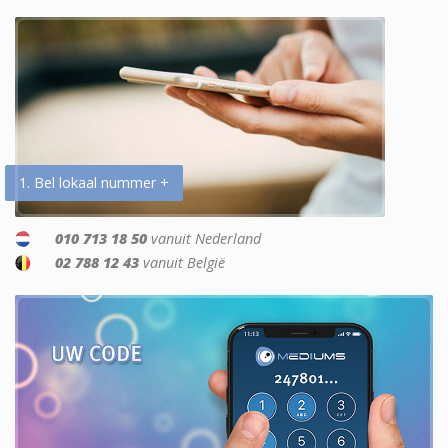
1. Bel lokaal nummer +
010 713 18 50
vanuit Nederland
02 788 12 43
vanuit België